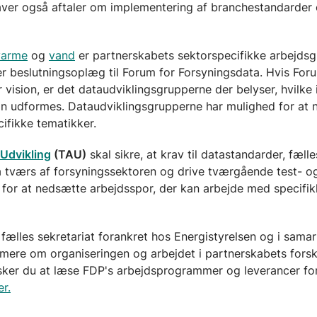
 laver også aftaler om implementering af branchestandarder 
varme
og
vand
er partnerskabets sektorspecifikke arbejdsg
er beslutningsoplæg til Forum for Forsyningsdata. Hvis Fo
r vision, er det dataudviklingsgrupperne der belyser, hvilke 
n udformes. Dataudviklingsgrupperne har mulighed for at
ifikke tematikker.
Udvikling
(TAU)
skal sikre, at krav til datastandarder, fælle
tværs af forsyningssektoren og drive tværgående test- o
 for at nedsætte arbejdsspor, der kan arbejde med specifi
 fælles sekretariat forankret hos Energistyrelsen og i sama
ere om organiseringen og arbejdet i partnerskabets forske
sker du at læse FDP's arbejdsprogrammer og leverancer fo
er.