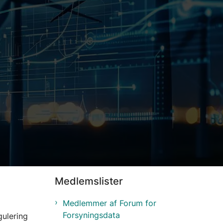
Medlemslister
Medlemmer af Forum for
Forsyningsdata
ulering