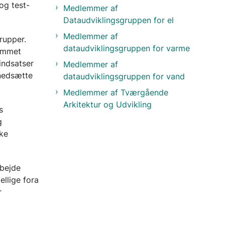
og test-
Medlemmer af
Dataudviklingsgruppen for el
Medlemmer af
rupper.
dataudviklingsgruppen for varme
rummet
indsatser
Medlemmer af
 nedsætte
dataudviklingsgruppen for vand
Medlemmer af Tværgående
Arkitektur og Udvikling
s
g
kke
rbejde
llige fora
r